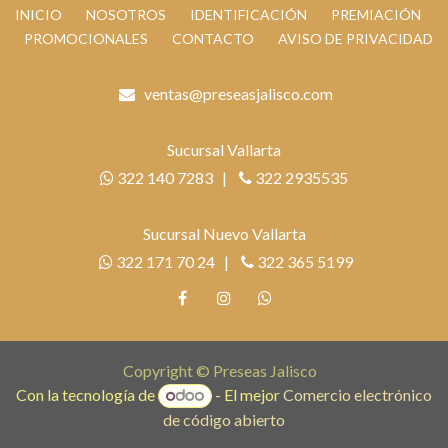
INICIO
NOSOTROS
IDENTIFICACIÓN
PREMIACIÓN
PROMOCIONALES
CONTACTO
AVISO DE PRIVACIDAD
ventas@preseasjalisco.com
Sucursal Vallarta
322 140 7283 |
322 2935535
Sucursal Nuevo Vallarta
322 171 70 24 |
322 365 5199
Copyright © Preseas Jalisco
Con la tecnología de
- El mejor
Comercio electrónico
de código abierto