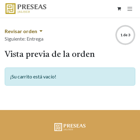
Ir al contenido
Revisar orden
1 de 3
Siguiente: Entrega
Vista previa de la orden
¡Su carrito está vacío!